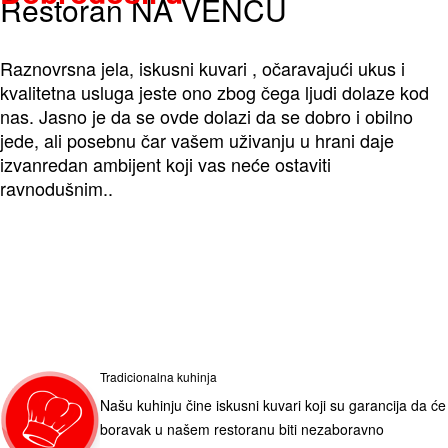
Restoran NA VENCU
Raznovrsna jela, iskusni kuvari , očaravajući ukus i
kvalitetna usluga jeste ono zbog čega ljudi dolaze kod
nas. Jasno je da se ovde dolazi da se dobro i obilno
jede, ali posebnu čar vašem uživanju u hrani daje
izvanredan ambijent koji vas neće ostaviti
ravnodušnim..
Tradicionalna kuhinja
Našu kuhinju čine iskusni kuvari koji su garancija da će
boravak u našem restoranu biti nezaboravno