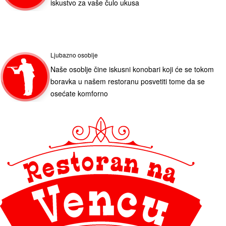
iskustvo za vaše čulo ukusa
Ljubazno osoblje
Naše osoblje čine iskusni konobari koji će se tokom
boravka u našem restoranu posvetiti tome da se
osećate komforno