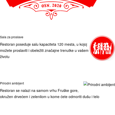
Sala za proslave
Restoran poseduje salu kapaciteta 120 mesta, u kojoj
možete proslaviti i obeležiti značajne trenutke u vašem
životu
Prirodni ambijent
Restoran se nalazi na samom vrhu Fruške gore,
okružen drvećem i zelenilom u kome ćete odmoriti dušu i telo